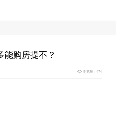
多能购房提不？
浏览量：674