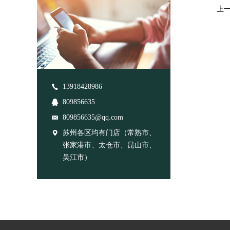
上
13918428986
809856635
809856635@qq.com
苏州各区均有门店（常熟市、
张家港市、太仓市、昆山市、
吴江市）