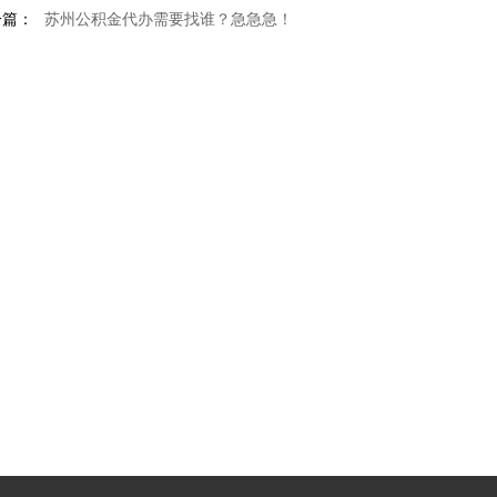
一篇：
苏州公积金代办需要找谁？急急急！