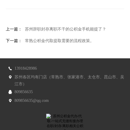
上一篇：
苏州辞职封存离职不干的公积金手机能提了？
下一篇：
常熟公积金代取提取需要的流程政策。
13918428986
苏州各区均有门店（常熟市、张家港市、太仓市、昆山市、吴
江市）
809856635
809856635@qq.com